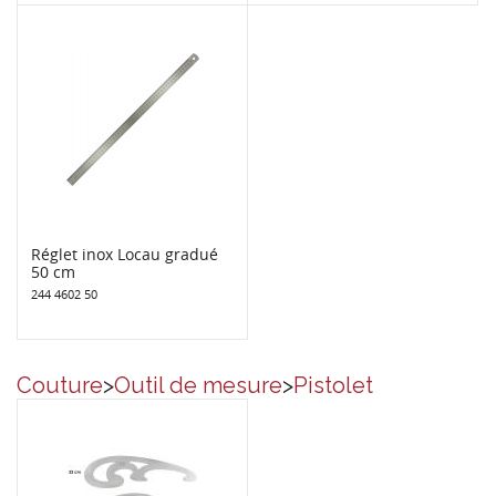
Réglet inox Locau gradué
50 cm
244 4602 50
Couture
>
Outil de mesure
>
Pistolet