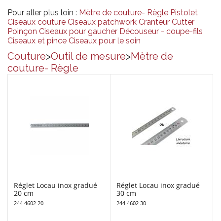
Pour aller plus loin :
Mètre de couture- Règle
Pistolet
Ciseaux couture
Ciseaux patchwork
Cranteur
Cutter
Poinçon
Ciseaux pour gaucher
Découseur - coupe-fils
Ciseaux et pince
Ciseaux pour le soin
Couture
>
Outil de mesure
>
Mètre de
couture- Règle
Réglet Locau inox gradué
Réglet Locau inox gradué
20 cm
30 cm
244 4602 20
244 4602 30