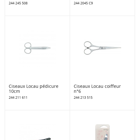
244 245 508
244 2045 C9
Ciseaux Locau pédicure
Ciseaux Locau coiffeur
10cm
n°6
244 211 611
244 213 515