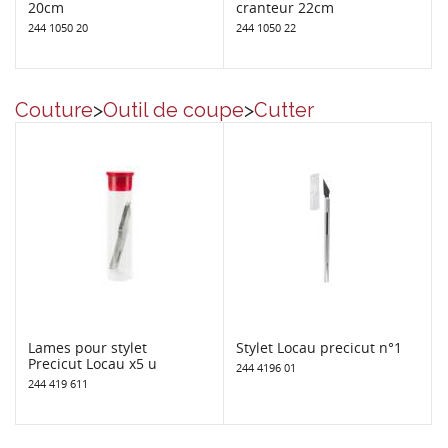
20cm
cranteur 22cm
244 1050 20
244 1050 22
Couture
>
Outil de coupe
>
Cutter
Lames pour stylet
Stylet Locau precicut n°1
Precicut Locau x5 u
244 4196 01
244 419 611