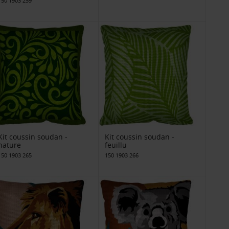
150 1903 259
Kit coussin soudan -
Kit coussin soudan -
nature
feuillu
150 1903 265
150 1903 266