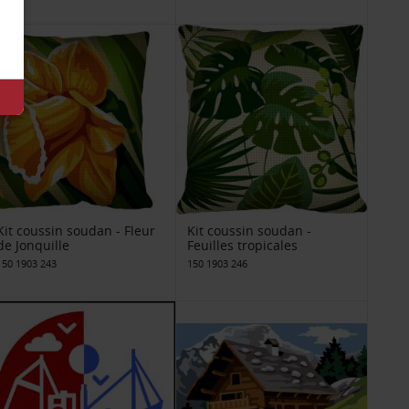
Kit coussin soudan - Fleur
Kit coussin soudan -
de Jonquille
Feuilles tropicales
150 1903 243
150 1903 246