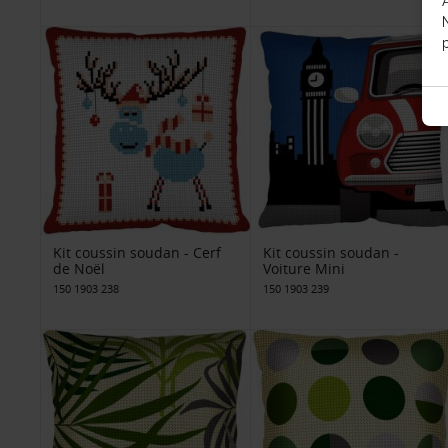
p
Kit coussin soudan - Cerf
Kit coussin soudan -
de Noël
Voiture Mini
150 1903 238
150 1903 239