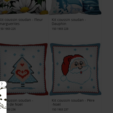
Kit coussin soudan - Fleur
Kit coussin soudan -
marguerites
Dauphin
150 1903 225
150 1903 228
Kit coussin soudan -
Kit coussin soudan - Père
Sapin de Noël
-Noël
150 1903 236
150 1903 237