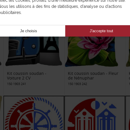
Avec les cookies, profitez d'une meilleure expérience sur notre site.
Nous les utilisons à des fins de statistiques, d'analyse ou d'actions
ublicitaires.
Je choisis
J'accepte tout
Kit coussin soudan -
Kit coussin soudan - Fleur
Voiture 2 CV
de Nénuphar
150 1903 241
150 1903 242