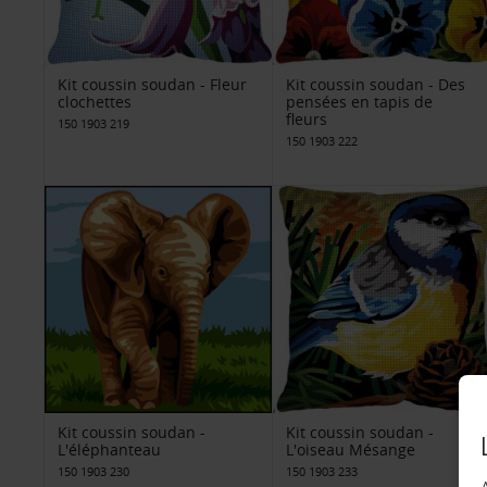
Kit coussin soudan - Fleur
Kit coussin soudan - Des
clochettes
pensées en tapis de
fleurs
150 1903 219
150 1903 222
Kit coussin soudan -
Kit coussin soudan -
L'éléphanteau
L'oiseau Mésange
150 1903 230
150 1903 233