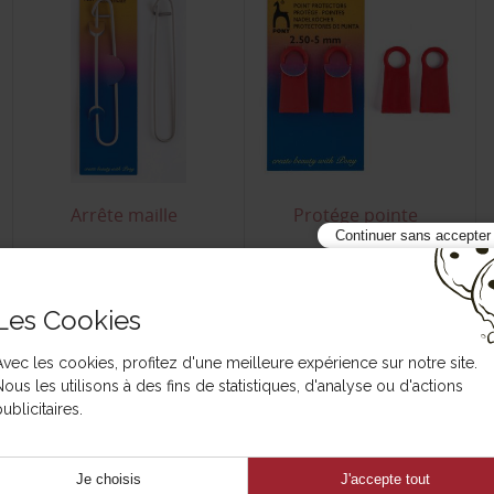
Arrête maille
Protége pointe
Continuer sans accepter
Les Cookies
Avec les cookies, profitez d'une meilleure expérience sur notre site.
Nous les utilisons à des fins de statistiques, d'analyse ou d'actions
ublicitaires.
Je choisis
J'accepte tout