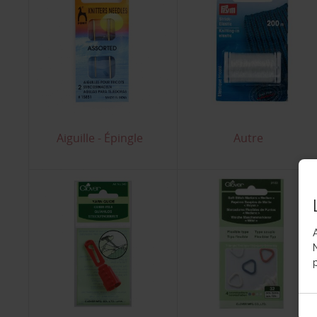
Aiguille - Épingle
Autre
p