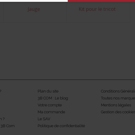
Jauge
Kit pour le tricot
?
Plan du site
Conditions Général
3B COM : Le blog
Toutes nos marque
Votre compte
Mentions légales
Ma commande
Gestion des cookie
m ?
Le SAV
z 3B Com
Politique de confidentialité