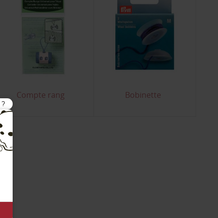
Compte rang
Bobinette