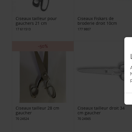
Ciseaux tailleur pour
Ciseaux Fiskars de
gauchers 21 cm
broderie droit 10cm
17 611513
177 9807
-50%
p
Ciseaux tailleur 28 cm
Ciseaux tailleur droit 34
gaucher
cm gaucher
70 24524
70 24565