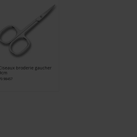
Ciseaux broderie gaucher
9cm
70 98457