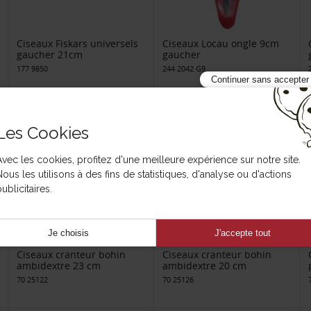
Ciseaux Fiskars universels
Ciseaux Locau ongle 9cm
gaucher 21cm
gaucher
177 9850
244 2042 G9
Continuer sans accepter
Les Cookies
Avec les cookies, profitez d'une meilleure expérience sur notre site.
Nous les utilisons à des fins de statistiques, d'analyse ou d'actions
ublicitaires.
Je choisis
J'accepte tout
Ciseaux cranteur bohin
Ciseaux cranteur bohin
ambidextre 23 cm
ambidextre 20 cm
70 25122
70 25126