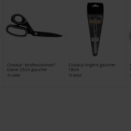
Ciseaux "professionnels"
Ciseaux lingère gaucher
titane 23cm gaucher
18cm
70 25800
70 98323