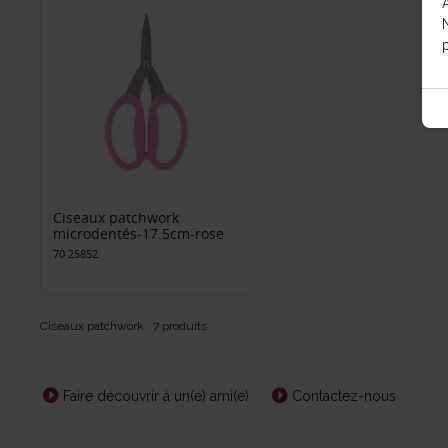
p
Ciseaux patchwork
microdentés-17.5cm-rose
70 25852
Ciseaux patchwork : 7 produits
Faire découvrir à un(e) ami(e)
Contactez-nous