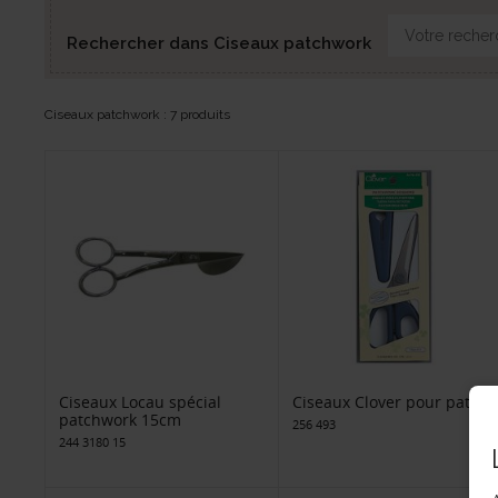
Rechercher dans Ciseaux patchwork
Ciseaux patchwork : 7 produits
Ciseaux Locau spécial
Ciseaux Clover pour patch
patchwork 15cm
256 493
244 3180 15