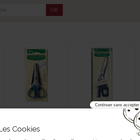
OK
Continuer sans accepter
Ciseaux Clover pour patch
Ciseaux Clover pour patch
mini
grand
256 493 CW
256 493 L
Les Cookies