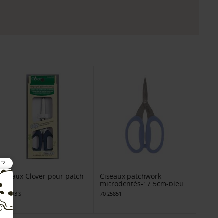
Ciseaux Clover pour patch
Ciseaux patchwork
mini
microdentés-17.5cm-bleu
256 493 S
70 25851