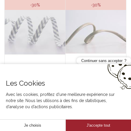
-30%
-30%
Continuer sans accepter
Passepoil à rayures 10
Cordon simili cuir
mm ciel/blanc
métallisé ivoire 5mm
158 P15407
158 T15 8467
Les Cookies
-30%
-30%
Avec les cookies, profitez d'une meilleure expérience sur
notre site. Nous les utilisons à des fins de statistiques,
d'analyse ou d'actions publicitaires.
Je choisis
J'accepte tout