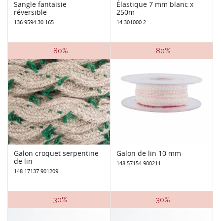
Sangle fantaisie
Élastique 7 mm blanc x
réversible
250m
136 9594 30 165
14 301000 2
-80%
-80%
Galon croquet serpentine
Galon de lin 10 mm
de lin
148 57154 900211
148 17137 901209
-30%
-30%