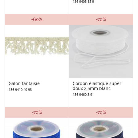
136 9405 15 9
-60%
-70%
Galon fantaisie
Cordon élastique super
doux 2,5mm blanc
136 9410 40 93
136 9460 3 91
-70%
-70%