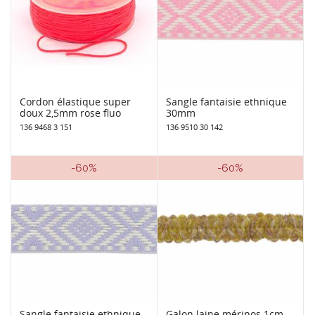
Cordon élastique super
Sangle fantaisie ethnique
doux 2,5mm rose fluo
30mm
136 9468 3 151
136 9510 30 142
-60%
-60%
Sangle fantaisie ethnique
Galon laine mérinos 1cm