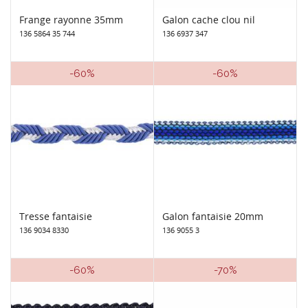
Frange rayonne 35mm
Galon cache clou nil
136 5864 35 744
136 6937 347
-60%
-60%
Tresse fantaisie
Galon fantaisie 20mm
136 9034 8330
136 9055 3
-60%
-70%