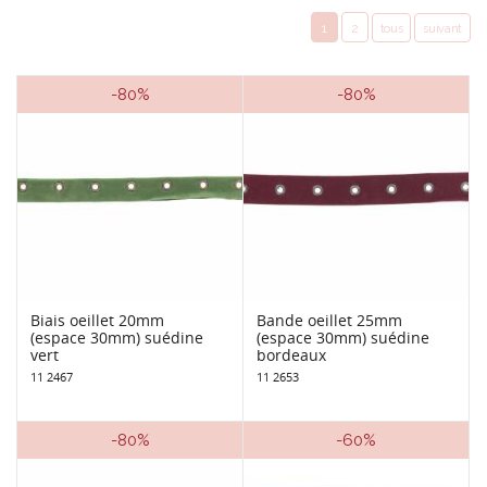
1
2
tous
suivant
-80%
-80%
Biais oeillet 20mm
Bande oeillet 25mm
(espace 30mm) suédine
(espace 30mm) suédine
vert
bordeaux
11 2467
11 2653
-80%
-60%