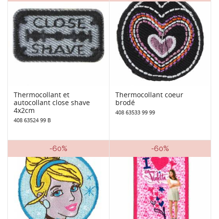
Thermocollant et
Thermocollant coeur
autocollant close shave
brodé
4x2cm
408 63533 99 99
408 63524 99 B
-60%
-60%