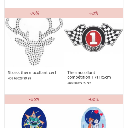
-70%
-50%
Strass thermocollant cerf
Thermocollant
compétition 1 /11x5cm
408 68028 99 99
408 68039 99 99
-60%
-60%