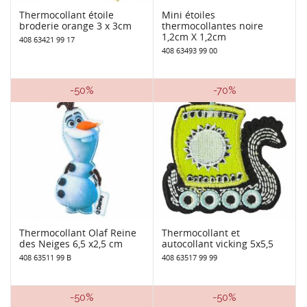
Thermocollant étoile
Mini étoiles
broderie orange 3 x 3cm
thermocollantes noire
1,2cm X 1,2cm
408 63421 99 17
408 63493 99 00
-50%
-70%
Thermocollant Olaf Reine
Thermocollant et
des Neiges 6,5 x2,5 cm
autocollant vicking 5x5,5
408 63511 99 B
408 63517 99 99
-50%
-50%