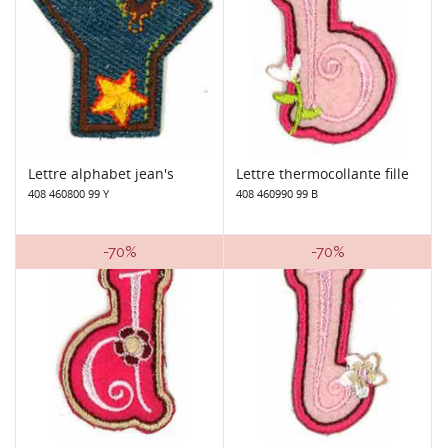
Lettre alphabet jean's
Lettre thermocollante fille
408 460800 99 Y
408 460990 99 B
-70%
-70%