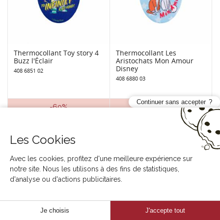
Thermocollant Toy story 4
Thermocollant Les
Buzz l'Éclair
Aristochats Mon Amour
Disney
408 6851 02
408 6880 03
Continuer sans accepter
-60%
-60%
Les Cookies
Avec les cookies, profitez d'une meilleure expérience sur
notre site. Nous les utilisons à des fins de statistiques,
d'analyse ou d'actions publicitaires.
Thermocollant Kermit la
Thermocollant Barbie
Je choisis
J'accepte tout
grenouille des Muppets
oval 11x8cm