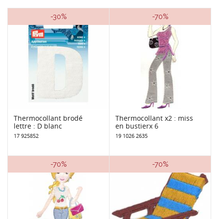
-30%
-70%
Thermocollant brodé
Thermocollant x2 : miss
lettre : D blanc
en bustierx 6
17 925852
19 1026 2635
-70%
-70%