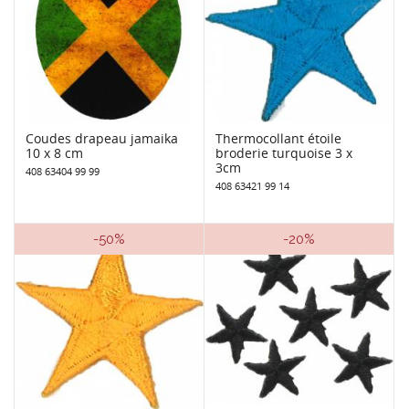
Coudes drapeau jamaika
Thermocollant étoile
10 x 8 cm
broderie turquoise 3 x
3cm
408 63404 99 99
408 63421 99 14
-50%
-20%