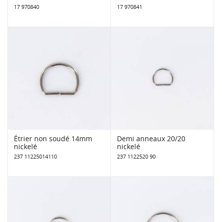
17 970840
17 970841
Étrier non soudé 14mm
Demi anneaux 20/20
nickelé
nickelé
237 11225014110
237 1122520 90