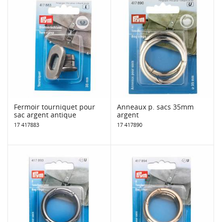
Fermoir tourniquet pour
Anneaux p. sacs 35mm
sac argent antique
argent
17 417883
17 417890