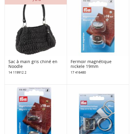
Sac à main gris chiné en
Fermoir magnétique
Noodle
nickele 19mm
14 119912 2
17 416480