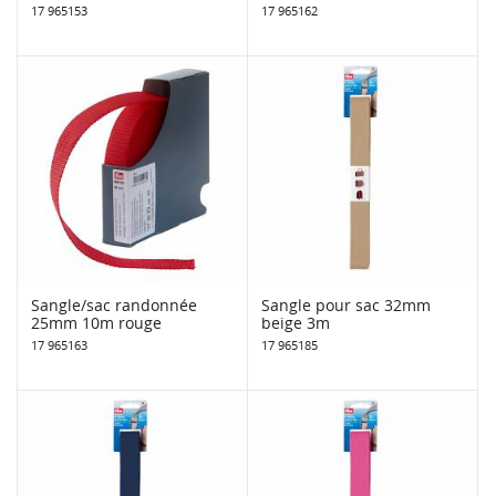
17 965153
17 965162
Sangle/sac randonnée
Sangle pour sac 32mm
25mm 10m rouge
beige 3m
17 965163
17 965185