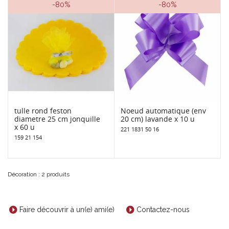
-80%
-80%
tulle rond feston
Noeud automatique (env
diametre 25 cm jonquille
20 cm) lavande x 10 u
x 60 u
221 1831 50 16
159 21 154
Décoration : 2 produits
Faire découvrir à un(e) ami(e)
Contactez-nous