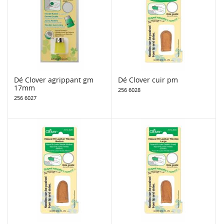
Dé Clover agrippant gm
Dé Clover cuir pm
17mm
256 6028
256 6027