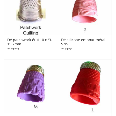
Dé patchwork étui 10 n°3-
Dé silicone embout métal
15.7mm
S x5
70 21703
70 21721