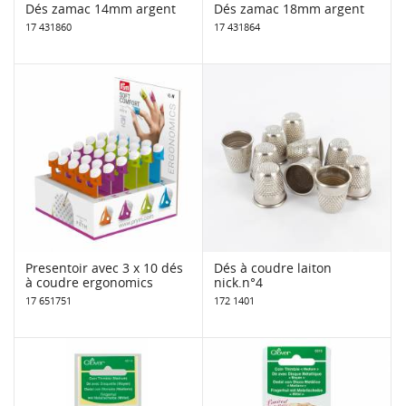
Dés zamac 14mm argent
Dés zamac 18mm argent
17 431860
17 431864
Presentoir avec 3 x 10 dés
Dés à coudre laiton
à coudre ergonomics
nick.n°4
17 651751
172 1401