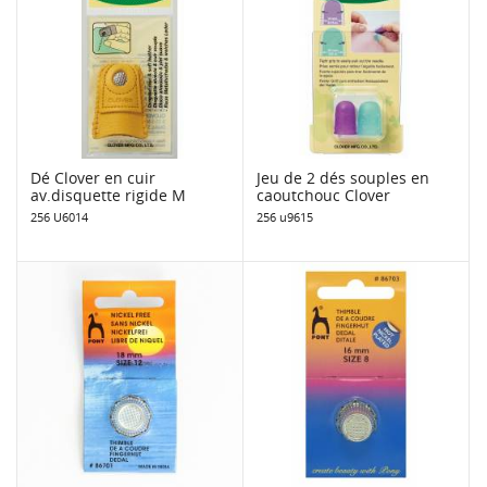
Dé Clover en cuir
Jeu de 2 dés souples en
av.disquette rigide M
caoutchouc Clover
256 U6014
256 u9615