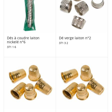
Dés à coudre laiton
Dé verge laiton n°2
nickelé n°6
371 3 2
371 1 6