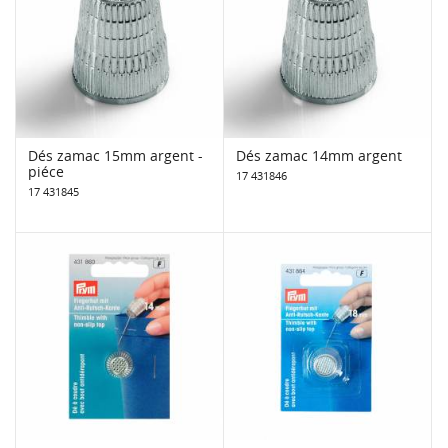
Dés zamac 15mm argent -
Dés zamac 14mm argent
piéce
17 431846
17 431845