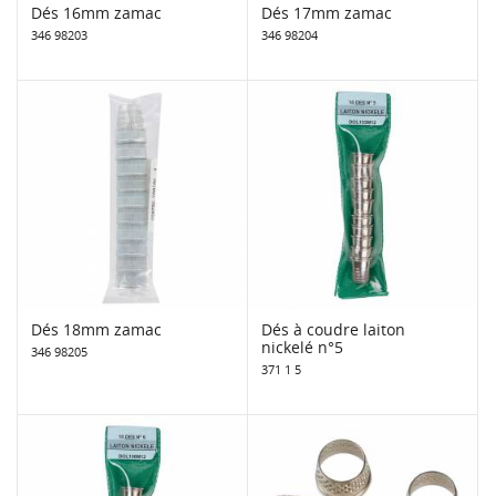
Dés 16mm zamac
Dés 17mm zamac
346 98203
346 98204
Dés 18mm zamac
Dés à coudre laiton
nickelé n°5
346 98205
371 1 5