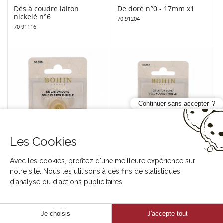
Dés à coudre laiton
De doré n°0 - 17mm x1
nickelé n°6
70 91204
70 91116
Continuer sans accepter
Les Cookies
De doré n°2 - 16,5 mm x1
Dé doré n°4 - 15,3 mm
Avec les cookies, profitez d'une meilleure expérience sur
70 91208
70 91212
notre site. Nous les utilisons à des fins de statistiques,
d'analyse ou d'actions publicitaires.
Je choisis
J'accepte tout