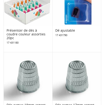
Présentoir de dés à
Dé ajustable
coudre couleur assorties
17 431790
20pc
17 431180
Dés zamac 18mm argent -
Dés zamac 17mm argent -