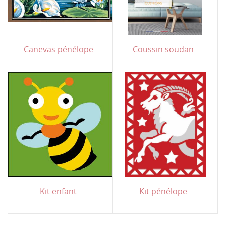
Canevas pénélope
Coussin soudan
Kit enfant
Kit pénélope