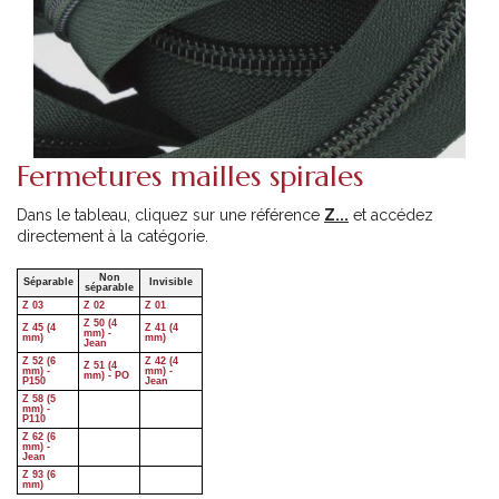
Fermetures mailles spirales
Dans le tableau, cliquez sur une référence
Z...
et accédez
directement à la catégorie.
Non
Séparable
Invisible
séparable
Z 03
Z 02
Z 01
Z 50 (4
Z 45 (4
Z 41 (4
mm) -
mm)
mm)
Jean
Z 52 (6
Z 42 (4
Z 51 (4
mm) -
mm) -
mm) - PO
P150
Jean
Z 58 (5
mm) -
P110
Z 62 (6
mm) -
Jean
Z 93 (6
mm)