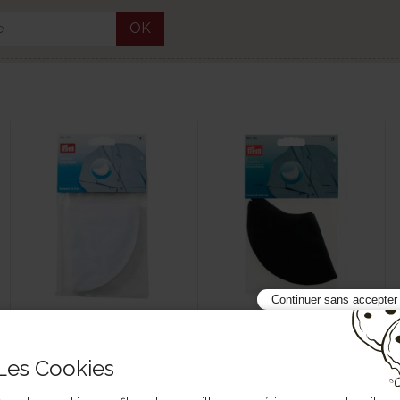
OK
Continuer sans accepter
Dessous de bras T l blanc
Dessous de bras T s noir
100% coton
100% coton
17 994182
17 994185
Les Cookies