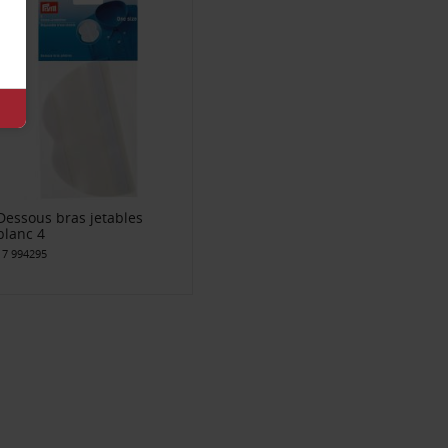
Dessous bras jetables
blanc 4
17 994295