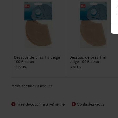
p
Dessous de bras T s beige
Dessous de bras T m
100% coton
beige 100% coton
17 994190
17 994191
Dessous de bras : 11 produits
Faire découvrir à un(e) ami(e)
Contactez-nous