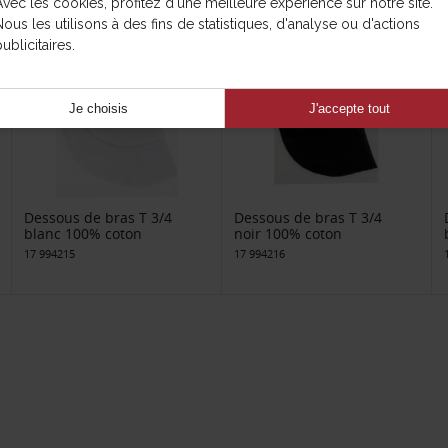
Avec les cookies, profitez d'une meilleure expérience sur notre site.
Nous les utilisons à des fins de statistiques, d'analyse ou d'actions
ublicitaires.
Je choisis
J'accepte tout
Dessous de bras T 3/4
Dessous de bras T 3/4
blanc 100% coton
noir 100% coton
17 994215
17 994216