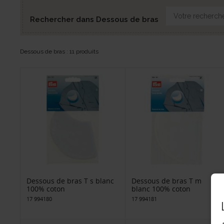
Rechercher dans Dessous de bras
Dessous de bras : 11 produits
Dessous de bras T s blanc
Dessous de bras T m
100% coton
blanc 100% coton
17 994180
17 994181