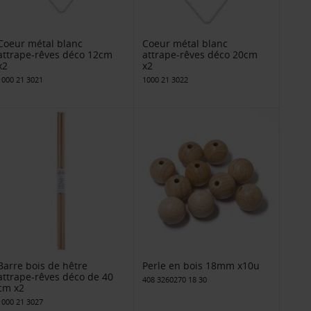
Coeur métal blanc
Coeur métal blanc
attrape-rêves déco 12cm
attrape-rêves déco 20cm
x2
x2
1000 21 3021
1000 21 3022
Barre bois de hêtre
Perle en bois 18mm x10u
attrape-rêves déco de 40
408 3260270 18 30
cm x2
1000 21 3027