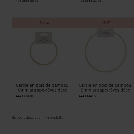
408 8663 20 99
408 8663 22 99
-60%
-60%
Cercle en bois de bambou
Cercle en bois de bambou
10mm attrape-rêves déco
15mm attrape-rêves déco
444 CMA10
444 CMA15
Support décoration : 33 produits