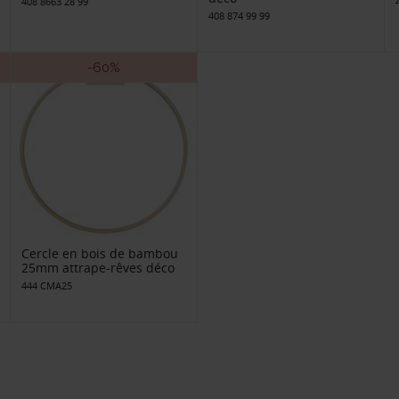
408 8663 28 99
408 874 99 99
-60%
Cercle en bois de bambou
25mm attrape-rêves déco
444 CMA25