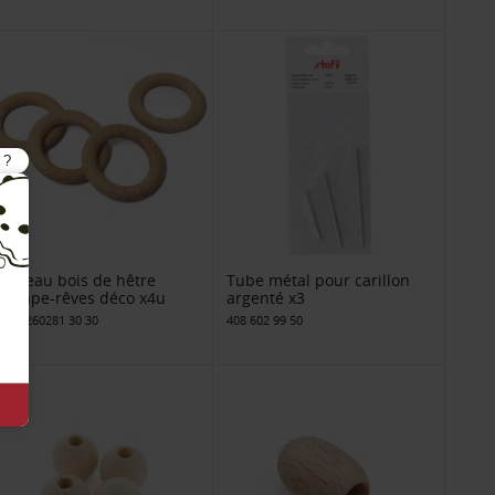
Anneau bois de hêtre
Tube métal pour carillon
attrape-rêves déco x4u
argenté x3
408 3260281 30 30
408 602 99 50