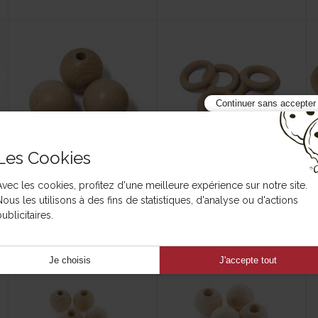
Continuer sans accepter
Les Cookies
Perle en bois 30mm x3u
Anneau bois de hêtre
Avec les cookies, profitez d'une meilleure expérience sur notre site.
attrape-rêves déco x5u
408 3260273 30 30
Nous les utilisons à des fins de statistiques, d'analyse ou d'actions
408 3260280 30 30
ublicitaires.
Je choisis
J'accepte tout