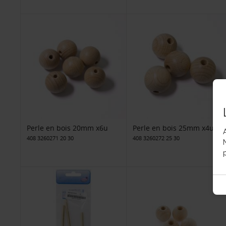
Perle en bois 20mm x6u
Perle en bois 25mm x4u
408 3260271 20 30
408 3260272 25 30
p