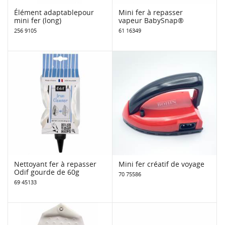
Élément adaptablepour
Mini fer à repasser
mini fer (long)
vapeur BabySnap®
256 9105
61 16349
Nettoyant fer à repasser
Mini fer créatif de voyage
Odif gourde de 60g
70 75586
69 45133