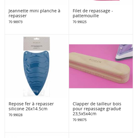
Jeannette mini planche à
Filet de repassage -
repasser
pattemouille
70 98973
70 99025
Repose fer à repasser
Clapper de tailleur bois
silicone 26x14.5cm
pour repassage gradué
23,5x5x4cm
70 99028
70 99075