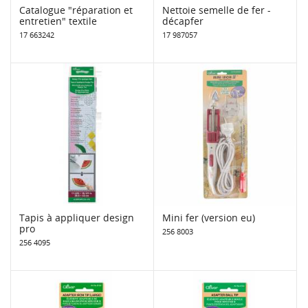
Catalogue "réparation et
Nettoie semelle de fer -
entretien" textile
décapfer
17 663242
17 987057
Tapis à appliquer design
Mini fer (version eu)
pro
256 8003
256 4095