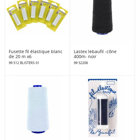
Fusette fil élastique blanc
Lastex lebaufil -cône
de 20 m x6
400m- noir
99 512 BLISTERS 01
99 52208