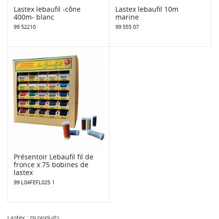
Lastex lebaufil -cône
Lastex lebaufil 10m
400m- blanc
marine
99 52210
99 555 07
Présentoir Lebaufil fil de
fronce x 75 bobines de
lastex
99 L04FEFL025 1
Lastex : 29 produits