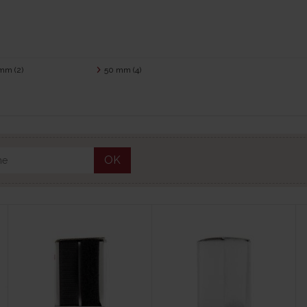
 mm
(2)
50 mm
(4)
OK