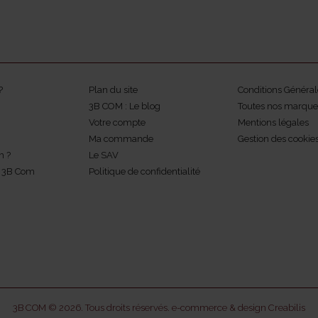
?
Plan du site
Conditions Général
3B COM : Le blog
Toutes nos marque
Votre compte
Mentions légales
Ma commande
Gestion des cookie
m ?
Le SAV
z 3B Com
Politique de confidentialité
3B COM © 2026. Tous droits réservés.
e-commerce & design Creabilis