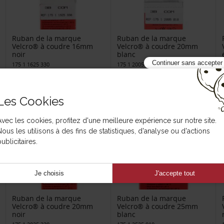
Ruban de la marque
Ruban de la marque
Velcro® à coudre 16mm
Velcro® à coudre 20mm
noir
blanc
Continuer sans accepter
175 1 1625 330
175 1 2005 010
Les Cookies
Avec les cookies, profitez d'une meilleure expérience sur notre site.
Nous les utilisons à des fins de statistiques, d'analyse ou d'actions
ublicitaires.
Je choisis
J'accepte tout
Ruban de la marque
Ruban de la marque
Velcro® à coudre 20mm
Velcro® à coudre 25mm
noir
blanc