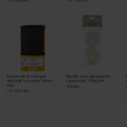
175 1 2025 330
175 1 2525 010
Ruban de la marque
Bande auto-agrippants
Velcro® à coudre 50mm
coudre blc 150x2cm
noir
70 62505
175 1 5010 330