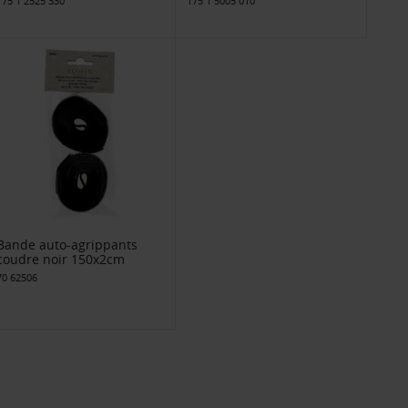
175 1 2525 330
175 1 5005 010
Bande auto-agrippants
coudre noir 150x2cm
70 62506