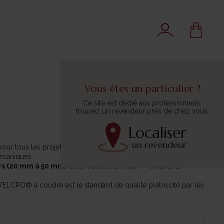
Vous êtes un particulier ?
Ce site est dédié aux professionnels,
trouvez un revendeur près de chez vous.
Localiser
un revendeur
our tous les projets textiles (vêtements, accessoires,
mécaniques.
rs (20 mm à 50 mm)
et de coloris, le ruban « crochet et
VELCRO® à coudre est le standard de qualité plébiscité par les