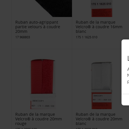
Ruban auto-agrippant
Ruban de la marque
partie velours à coudre
Velcro® à coudre 16mm
20mm
blanc
17 968803
175 1 1625 010
p
Ruban de la marque
Ruban de la marque
Velcro® à coudre 20mm
Velcro® à coudre 20mm
rouge
blanc