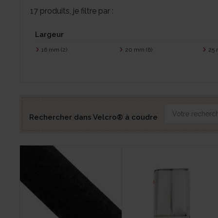
17 produits, je filtre par :
Largeur
16 mm
(2)
20 mm
(6)
25
Rechercher dans Velcro® à coudre