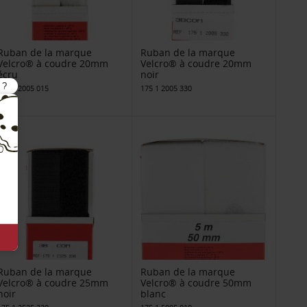
Ruban de la marque
Ruban de la marque
Velcro® à coudre 20mm
Velcro® à coudre 20mm
écru
noir
175 1 2005 015
175 1 2005 330
Ruban de la marque
Ruban de la marque
Velcro® à coudre 25mm
Velcro® à coudre 50mm
noir
blanc