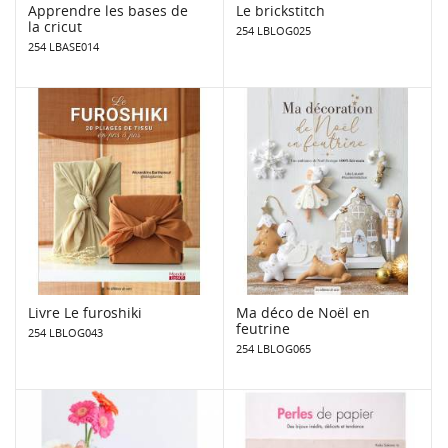
Apprendre les bases de
Le brickstitch
la cricut
254 LBLOG025
254 LBASE014
Livre Le furoshiki
Ma déco de Noël en
feutrine
254 LBLOG043
254 LBLOG065