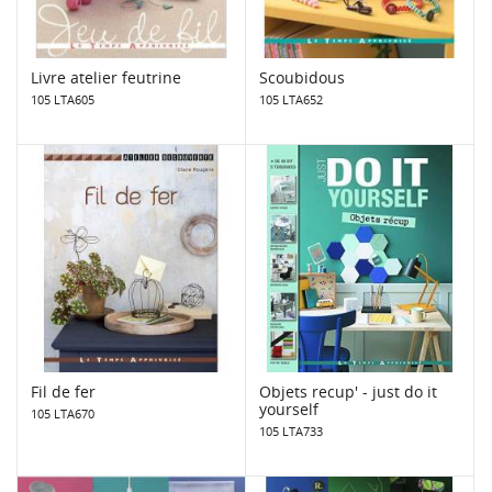
Livre atelier feutrine
Scoubidous
105 LTA605
105 LTA652
Fil de fer
Objets recup' - just do it
yourself
105 LTA670
105 LTA733