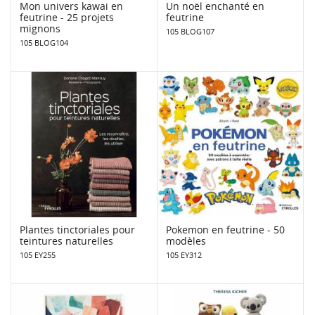
Mon univers kawai en
Un noël enchanté en
feutrine - 25 projets
feutrine
mignons
105 BLOG107
105 BLOG104
Plantes tinctoriales pour
Pokemon en feutrine - 50
teintures naturelles
modèles
105 EY255
105 EY312