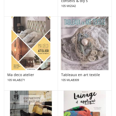
conseils & diy s
105 MG542
Ma deco atelier
Tableaux en art textile
105 MLAB271
105 MLAB309