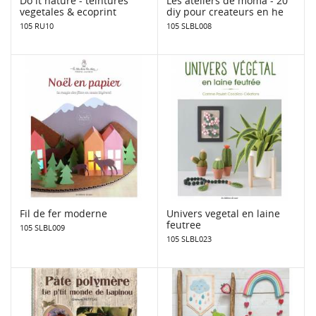
Do it nature - teintures
Les ateliers de moma - 20
vegetales & ecoprint
diy pour createurs en he
105 RU10
105 SLBL008
Fil de fer moderne
Univers vegetal en laine
feutree
105 SLBL009
105 SLBL023