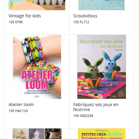
Vintage for kids
Scoubidous
105 EY90
105 FL712
Atelier loom
Fabriquez vos jeux en
feutrine
105 HAC124
105 INED238