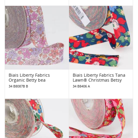
Biais Liberty Fabrics
Biais Liberty Fabrics Tana
Organic Betty bea
Lawn® Christmas Betsy
34 B8087B B
34 B8406 A