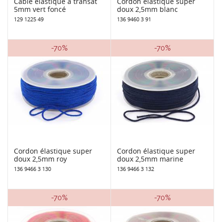
Cable élastique à transat
Cordon élastique super
5mm vert foncé
doux 2,5mm blanc
129 1225 49
136 9460 3 91
-70%
-70%
Cordon élastique super
Cordon élastique super
doux 2,5mm roy
doux 2,5mm marine
136 9466 3 130
136 9466 3 132
-70%
-70%