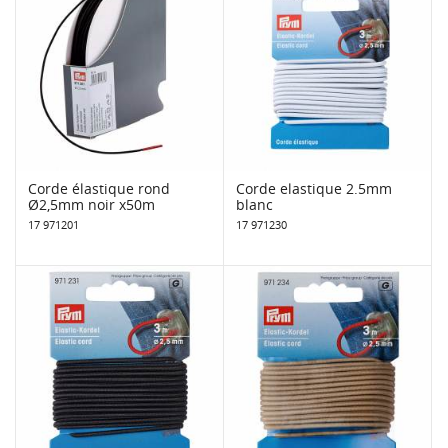
Corde élastique rond
Corde elastique 2.5mm
Ø2,5mm noir x50m
blanc
17 971201
17 971230