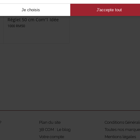
Je choisis
J'accepte tout
Réglet 50 cm Com'1 Idée
1000 RM50
?
Plan du site
Conditions Général
3B COM : Le blog
Toutes nos marque
Votre compte
Mentions légales