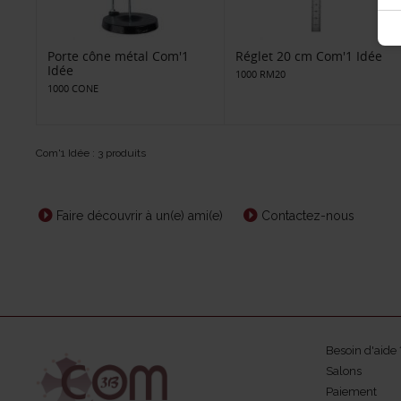
Porte cône métal Com'1
Réglet 20 cm Com'1 Idée
Idée
1000 RM20
1000 CONE
Com'1 Idée : 3 produits
Faire découvrir à un(e) ami(e)
Contactez-nous
Besoin d'aide 
Salons
Paiement