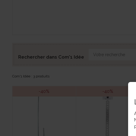
Rechercher dans Com'1 Idée
Com'1 Idée : 3 produits
-40%
-40%
p