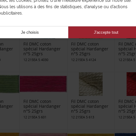
Avec les cookies, profitez d'une meilleure expérience sur notre site.
12 215EA 5 223
12 215EA 5 224
12 215EA 5
Nous les utilisons à des fins de statistiques, d'analyse ou d'actions
ublicitaires.
Je choisis
J'accepte tout
on
Fil DMC coton
Fil DMC coton
Fil DMC 
danger
spécial Hardanger
spécial Hardanger
spécial
n°5 25grs
n°5 25grs
n°5 25gr
0
12 215EA 5 4030
12 215EA 5 4124
12 215EA 5
on
Fil DMC coton
Fil DMC coton
Fil DMC 
danger
spécial Hardanger
spécial Hardanger
spécial
n°5 25grs
n°5 25grs
n°5 25gr
12 215EA 5 601
12 215EA 5 613
12 215EA 5