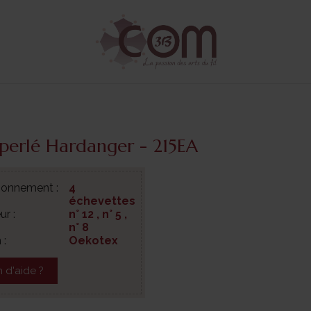
perlé Hardanger - 215EA
ionnement :
4
échevettes
r :
n° 12 , n° 5 ,
n° 8
 :
Oekotex
 d'aide ?