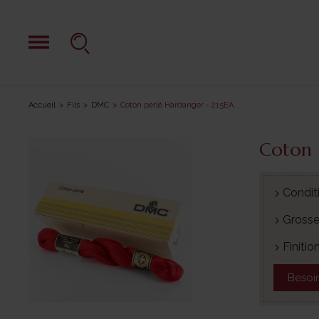
Accueil
Fils
DMC
Coton perlé Hardanger - 215EA
Coton 
Condit
Grosseu
Finition
Besoin