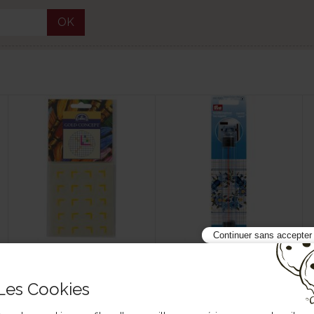
OK
Continuer sans accepter
Repères autocollants
Règle loupe magnétique
pour la broderie
17 610700
12 U1295
Les Cookies