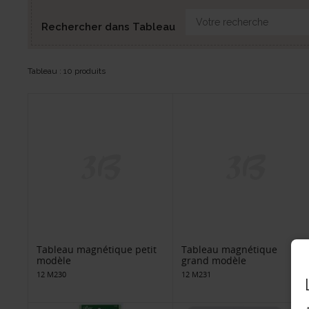
Rechercher dans Tableau
Tableau : 10 produits
Tableau magnétique petit
Tableau magnétique
modèle
grand modèle
12 M230
12 M231