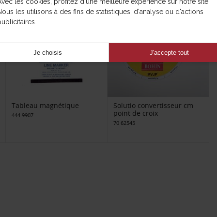
Avec les cookies, profitez d'une meilleure expérience sur notre site.
Nous les utilisons à des fins de statistiques, d'analyse ou d'actions
ublicitaires.
Je choisis
J'accepte tout
Tableau magnétique
Solutio convertisseur cm
point de croix
444 9907
70 62545