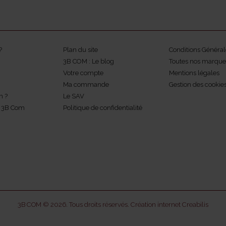
?
Plan du site
Conditions Général
3B COM : Le blog
Toutes nos marque
Votre compte
Mentions légales
Ma commande
Gestion des cookie
m ?
Le SAV
z 3B Com
Politique de confidentialité
3B COM © 2026. Tous droits réservés.
Création internet Creabilis