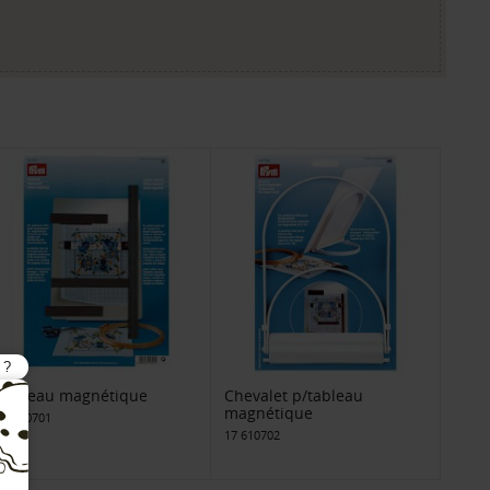
Tableau magnétique
Chevalet p/tableau
magnétique
17 610701
17 610702