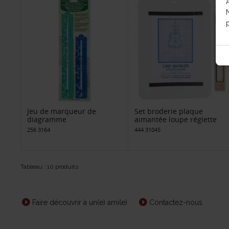
p
Jeu de marqueur de
Set broderie plaque
diagramme
aimantée loupe réglette
256 3164
444 31045
Tableau : 10 produits
Faire découvrir à un(e) ami(e)
Contactez-nous