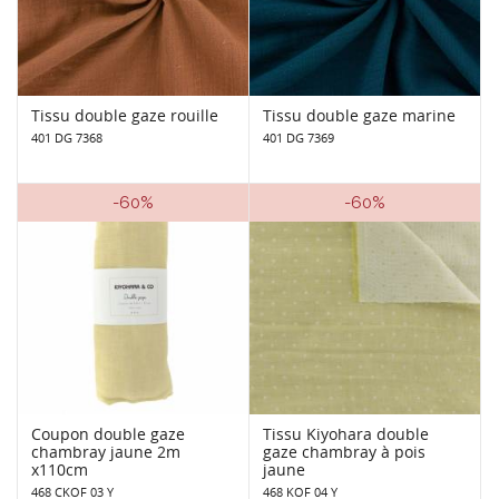
Tissu double gaze rouille
Tissu double gaze marine
401 DG 7368
401 DG 7369
-60%
-60%
Coupon double gaze
Tissu Kiyohara double
chambray jaune 2m
gaze chambray à pois
x110cm
jaune
468 CKOF 03 Y
468 KOF 04 Y