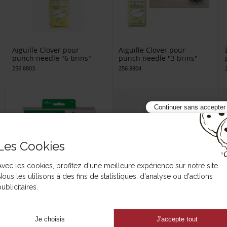
Aiguille Clover pour
Aiguille Clover pour
punch needle "6 brins"
punch needle "3 brins"
256 8803
256 8804
Continuer sans accepter
Les Cookies
Avec les cookies, profitez d'une meilleure expérience sur notre site.
Nous les utilisons à des fins de statistiques, d'analyse ou d'actions
ublicitaires.
Tambour à Punch Needle
Ciseaux à broder chromé
9cm
256 8817
Je choisis
J'accepte tout
257 7110