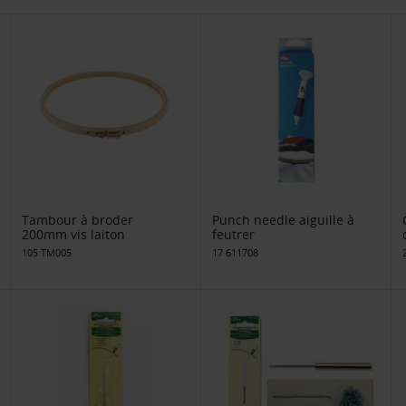
Tambour à broder
Punch needle aiguille à
200mm vis laiton
feutrer
105 TM005
17 611708