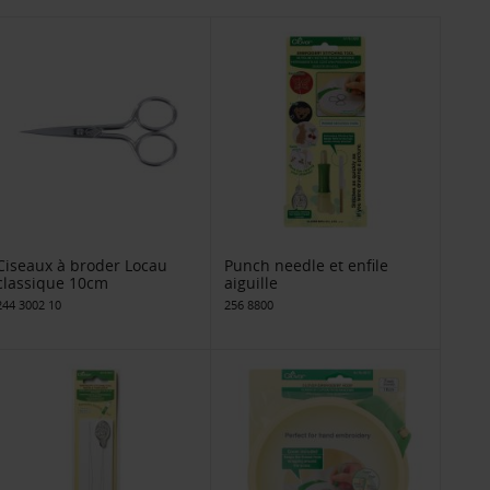
Ciseaux à broder Locau
Punch needle et enfile
classique 10cm
aiguille
244 3002 10
256 8800