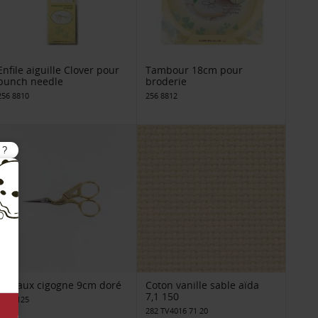
Enfile aiguille Clover pour
Tambour 18cm pour
punch needle
broderie
256 8810
256 8812
Ciseaux cigogne 9cm doré
Coton vanille sable aïda
7,1 150
257 7125
282 TV4016 71 20