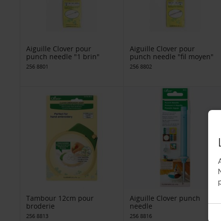
Aiguille Clover pour
Aiguille Clover pour
punch needle "1 brin"
punch needle "fil moyen"
256 8801
256 8802
p
Tambour 12cm pour
Aiguille Clover punch
broderie
needle
256 8813
256 8816