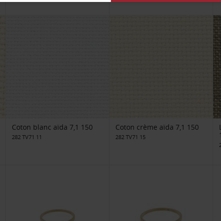
Coton blanc aïda 7,1 150
Coton crème aïda 7,1 150
282 TV71 11
282 TV71 15