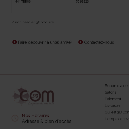
444 TBR06
70 98823
Punch needle : 32 produits
Faire découvrir à un(e) ami(e)
Contactez-nous
Besoin d'aide 
Salons
Paiement
Livraison
Qui est 3B Co
Nos Horaires
L'emploi che
Adresse & plan d'accès