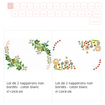
1
2
3
4
5
6
7
8
9
10
11
12
13
14
15
16
17
18
19
20
21
22
23
24
25
tous
suivant
Lot de 2 napperons non
Lot de 2 napperons non
bordés - coton blanc
bordés - coton blanc
47 C20CB 435
47 C20CB 436