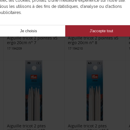
Avec les cookies, profitez d'une meilleure expérience sur notre site.
Nous les utilisons à des fins de statistiques, d'analyse ou d'actions
ublicitaires.
Je choisis
J'accepte tout
Aiguille tricot 2 pointes x5
Aiguille tricot 2 pointes x5
ergo 20cm n° 7
ergo 20cm n° 8
17 194209
17 194210
Aiguille tricot 2 ptes
Aiguille tricot 2 ptes