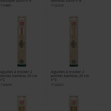
plastique 20cm n°9
bambou 20cm n°8
17 218651
17 221219
Aiguilles à tricoter 2
Aiguilles à tricoter 2
pointes bambou 20 cm
pointes bambou 20 cm
n°2
n°3
17 222210
17 222212