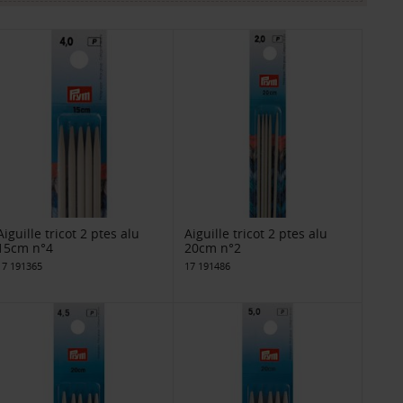
Aiguille tricot 2 ptes alu
Aiguille tricot 2 ptes alu
15cm n°4
20cm n°2
17 191365
17 191486