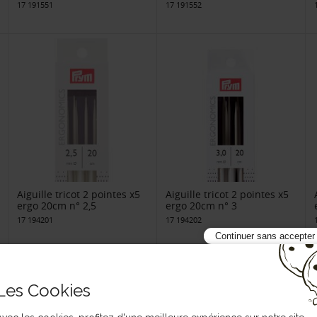
17 191551
17 191552
Aiguille tricot 2 pointes x5
Aiguille tricot 2 pointes x5
ergo 20cm n° 2,5
ergo 20cm n° 3
17 194201
17 194202
Continuer sans accepter
Les Cookies