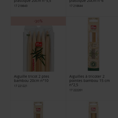
plastique 20cm n°5,5
plastique 20cm n°6
17 218643
17 218644
-30%
Aiguille tricot 2 ptes
Aiguilles à tricoter 2
bambou 20cm n°10
pointes bambou 15 cm
n°2,5
17 221221
17 222201