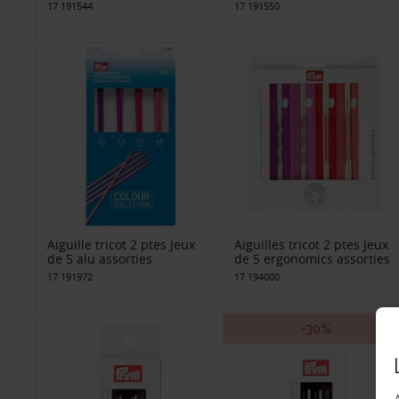
17 191544
17 191550
Aiguille tricot 2 ptes Jeux
Aiguilles tricot 2 ptes Jeux
de 5 alu assorties
de 5 ergonomics assorties
17 191972
17 194000
-30%