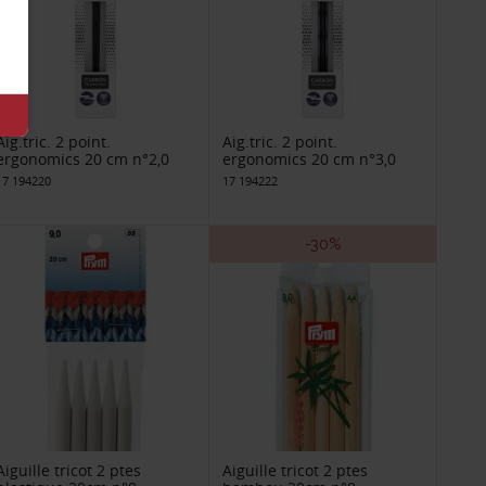
Aig.tric. 2 point.
Aig.tric. 2 point.
ergonomics 20 cm n°2,0
ergonomics 20 cm n°3,0
17 194220
17 194222
-30%
Aiguille tricot 2 ptes
Aiguille tricot 2 ptes