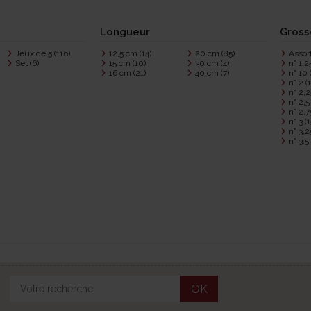
Longueur
Gross
Jeux de 5
(116)
12,5 cm
(14)
20 cm
(85)
Assor
Set
(6)
15 cm
(10)
30 cm
(4)
n° 1,
16 cm
(21)
40 cm
(7)
n° 10
n° 2
(
n° 2,
n° 2,
n° 2,
n° 3
(1
n° 3,
n° 3,
OK