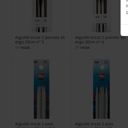
p
Aiguille tricot 2 pointes x5
Aiguille tricot 2 pointes x5
ergo 20cm n° 5
ergo 20cm n° 6
17 194206
17 194208
Aiguille tricot 2 ptes
Aiguille tricot 2 ptes