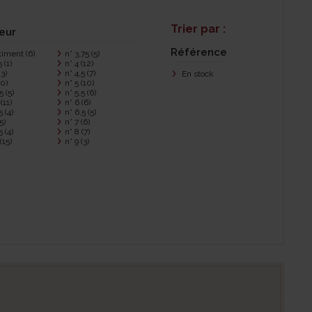
Trier par :
eur
Référence
timent
(6)
n° 3,75
(5)
25
(1)
n° 4
(12)
(3)
n° 4,5
(7)
En stock
10)
n° 5
(10)
25
(5)
n° 5,5
(6)
5
(11)
n° 6
(6)
75
(4)
n° 6,5
(5)
5)
n° 7
(6)
25
(4)
n° 8
(7)
5
(15)
n° 9
(3)