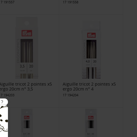
17 191557
17 191558
Aiguille tricot 2 pointes x5
Aiguille tricot 2 pointes x5
ergo 20cm n° 3,5
ergo 20cm n° 4
17 194203
17 194204