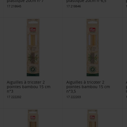
plastique 20cm n°7
plastique 20cm n°6,5
17 218645
17 218646
Aiguilles à tricoter 2
Aiguilles à tricoter 2
pointes bambou 15 cm
pointes bambou 15 cm
n°3
n°3,5
17 222202
17 222203