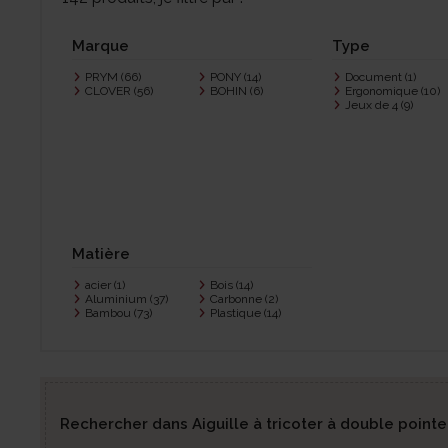
Marque
Type
PRYM
(66)
PONY
(14)
Document
(1)
CLOVER
(56)
BOHIN
(6)
Ergonomique
(10)
Jeux de 4
(9)
Matière
acier
(1)
Bois
(14)
Aluminium
(37)
Carbonne
(2)
Bambou
(73)
Plastique
(14)
Rechercher dans Aiguille à tricoter à double pointe