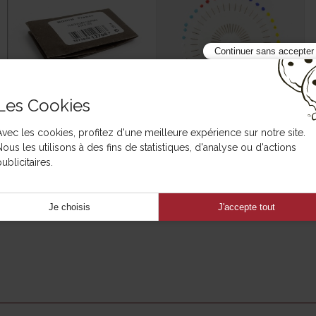
Continuer sans accepter
Les Cookies
Avec les cookies, profitez d'une meilleure expérience sur notre site.
Aiguille spéciale
Epingle à piquer
Nous les utilisons à des fins de statistiques, d'analyse ou d'actions
ublicitaires.
Je choisis
J'accepte tout