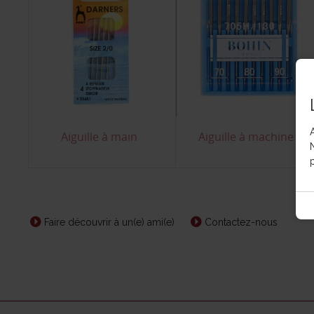
Aiguille à main
Aiguille à machine
p
Faire découvrir à un(e) ami(e)
Contactez-nous