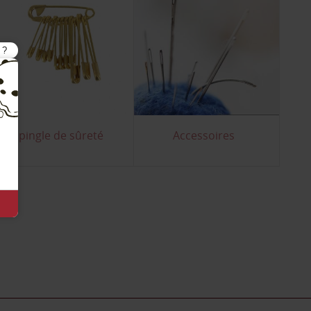
Epingle de sûreté
Accessoires