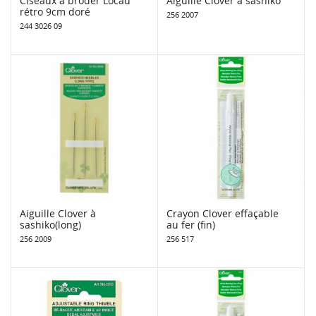
Ciseaux à broder Locau
Aiguille Clover à sashiko
rétro 9cm doré
256 2007
244 3026 09
Aiguille Clover à
Crayon Clover effaçable
sashiko(long)
au fer (fin)
256 2009
256 517