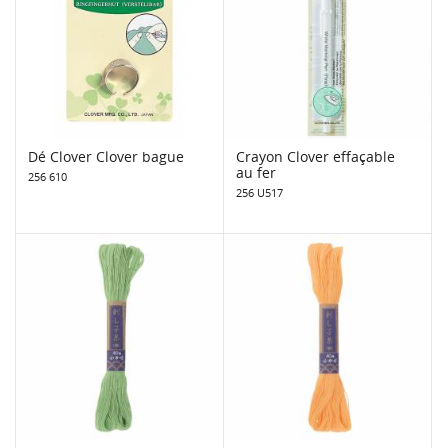
Dé Clover Clover bague
Crayon Clover effaçable
au fer
256 610
256 U517