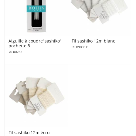
Aiguille à coudre"sashiko"
Fil sashiko 12m blanc
pochette 8
99 09003 B
70 00232
Fil sashiko 12m écru