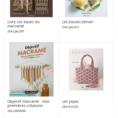
Livre Les bases du
Les boules temari
macramé
254 LJALI312
254 LJALI297
Objectif macramé : mes
Les yoyos
premières créations
254 SLIV224
254 LMINI004