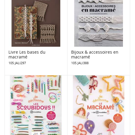
Livre Les bases du
Bijoux & accessoires en
macramé
macramé
105 JALI297
105 JALI388