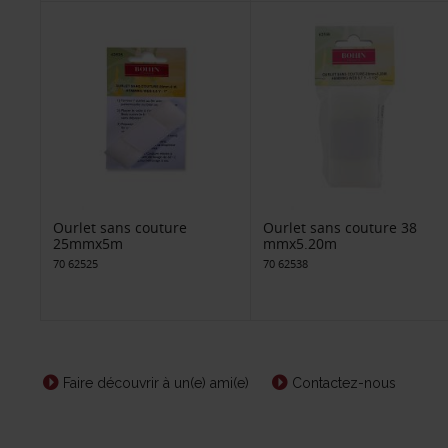
Ourlet sans couture
Ourlet sans couture 38
25mmx5m
mmx5.20m
70 62525
70 62538
Faire découvrir à un(e) ami(e)
Contactez-nous