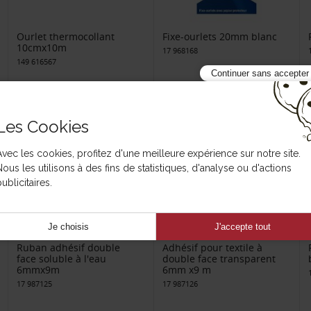
Ourlet thermocollant
Fixe-ourlets 20mm blanc
10cmx10m
17 968168
149 616567
Continuer sans accepter
Les Cookies
Avec les cookies, profitez d'une meilleure expérience sur notre site.
Nous les utilisons à des fins de statistiques, d'analyse ou d'actions
ublicitaires.
Je choisis
J'accepte tout
Ruban adhésif double
Adhésif pour textile à
face soluble à l'eau
double face transparent
6mmx9m
6mm x9 m
17 987125
17 987126