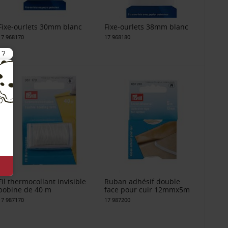
Fixe-ourlets 30mm blanc
Fixe-ourlets 38mm blanc
17 968170
17 968180
Fil thermocollant invisible
Ruban adhésif double
bobine de 40 m
face pour cuir 12mmx5m
17 987170
17 987200