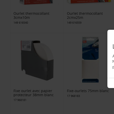
Ourlet thermocollant
Ourlet thermocollant
3cmx10m
2cmx25m
149 616540
149 616559
p
Fixe ourlet avec papier
Fixe-ourlets 75mm blanc
protecteur 38mm blanc
17 968183
17 968181