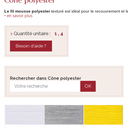
Le
fil
mousse
polyester
texturé
est
idéal
pour
le
recouvrement
et
l
+ en savoir plus
Quantité unitaire :
1 , 4
Besoin d'aide ?
Rechercher dans Cône polyester
OK