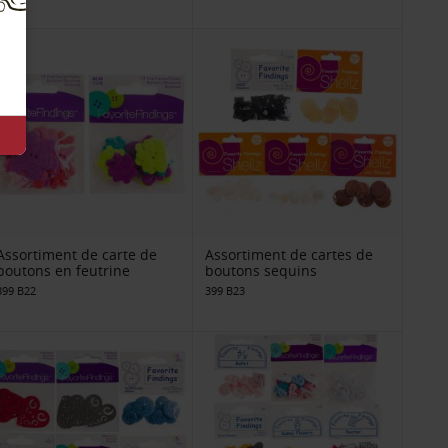
Assortiment de carte de
Assortiment de cartes de
boutons en feutrine
boutons sequins
399 B22
399 B23