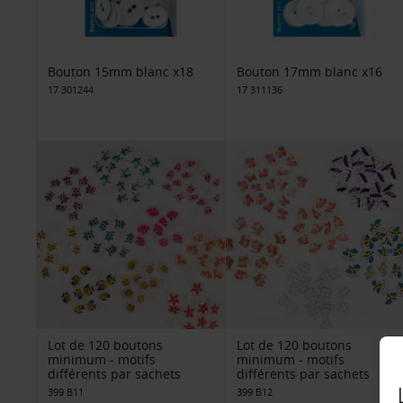
Bouton 15mm blanc x18
Bouton 17mm blanc x16
17 301244
17 311136
Lot de 120 boutons
Lot de 120 boutons
minimum - motifs
minimum - motifs
différents par sachets
différents par sachets
399 B11
399 B12