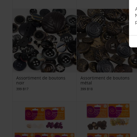
p
Assortiment de boutons
Assortiment de boutons
noir
métal
399 B17
399 B18