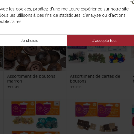
Avec les cookies, profitez d'une meilleure expérience sur notre site.
Nous les utilisons à des fins de statistiques, d'analyse ou d'actions
ublicitaires.
Je choisis
J'accepte tout
Assortiment de boutons
Assortiment de cartes de
marron
boutons
399 B19
399 B21