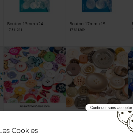
Bouton 13mm x24
Bouton 17mm x15
17 311211
17 311269
Continuer sans accepter
Assortiment de 100
Assortiment de boutons
boutons enfant minimum
beige
399 B13
399 B14
Les Cookies