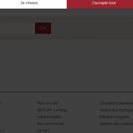
Je choisis
J'accepte tout
OK
?
Plan du site
Conditions Général
3B COM : Le blog
Toutes nos marque
Votre compte
Mentions légales
Ma commande
Gestion des cookie
m ?
Le SAV