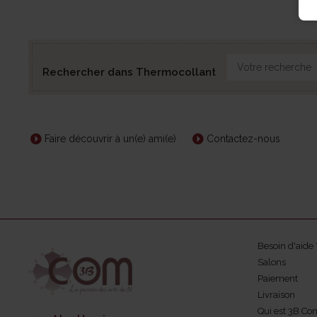
Rechercher dans Thermocollant
Faire découvrir à un(e) ami(e)
Contactez-nous
Besoin d'aide 
Salons
Paiement
Livraison
Qui est 3B Co