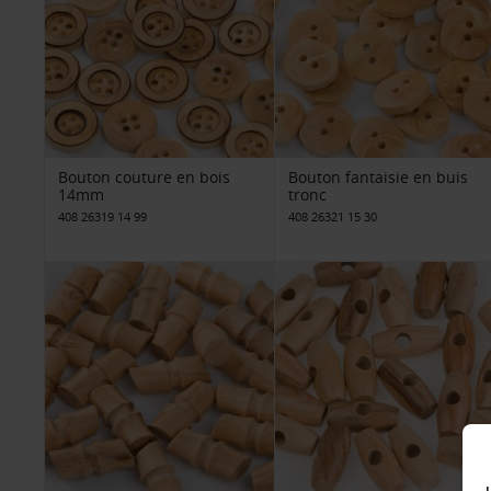
Bouton couture en bois
Bouton fantaisie en buis
14mm
tronc
408 26319 14 99
408 26321 15 30