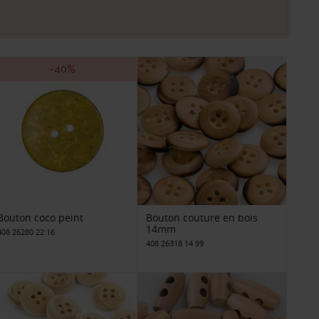
-40%
Bouton coco peint
Bouton couture en bois
14mm
408 26280 22 16
408 26318 14 99