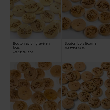
Bouton avion gravé en
Bouton bois licorne
bois
408 27259 18 30
408 27258 18 30