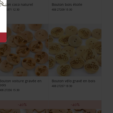
Bouton coco naturel
Bouton bois étoile
408 26371 12 30
408 27209 15 30
Bouton voiture gravée en
Bouton vélo gravé en bois
bois
408 27257 18 30
408 27256 15 30
-40%
-40%