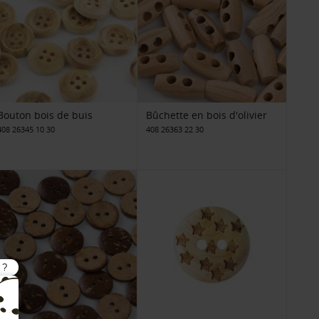
Bouton bois de buis
Bûchette en bois d'olivier
408 26345 10 30
408 26363 22 30