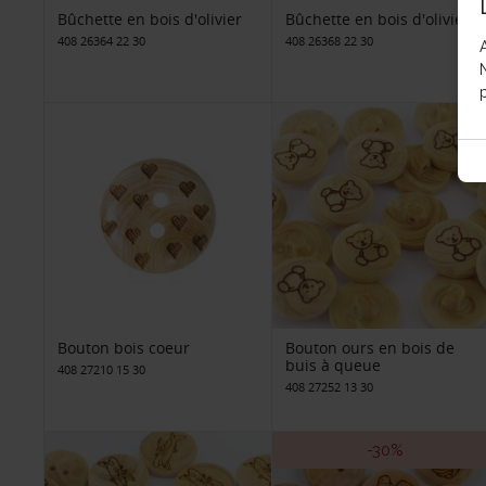
Bûchette en bois d'olivier
Bûchette en bois d'olivier
408 26364 22 30
408 26368 22 30
p
Bouton bois coeur
Bouton ours en bois de
buis à queue
408 27210 15 30
408 27252 13 30
-30%