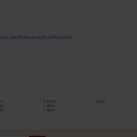
ence,
bénéficiez de tarifs préférentiels.
(1)
27
(1)
9
(1)
(5)
38
(1)
(2)
45
(1)