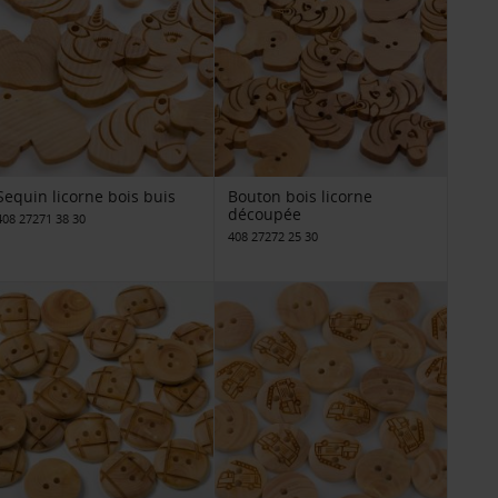
Sequin licorne bois buis
Bouton bois licorne
découpée
408 27271 38 30
408 27272 25 30