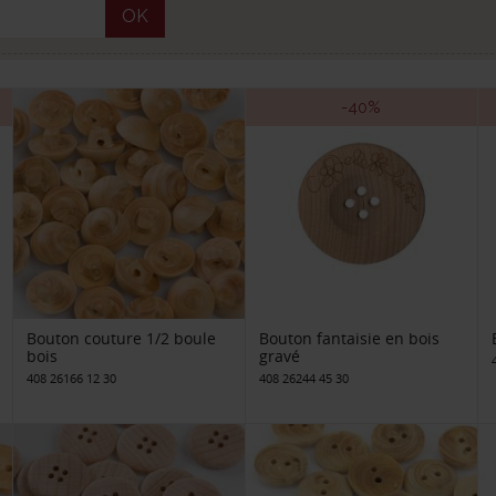
OK
-40%
Bouton couture 1/2 boule
Bouton fantaisie en bois
bois
gravé
408 26166 12 30
408 26244 45 30