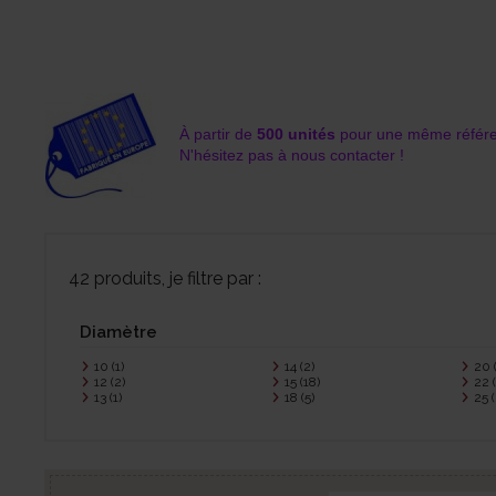
À partir de
500 unités
pour une même référ
N'hésitez pas à nous contacter !
42 produits, je filtre par :
Diamètre
10
(1)
14
(2)
20
12
(2)
15
(18)
22
13
(1)
18
(5)
25