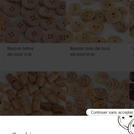
Bouton hêtre
Bouton bois de buis
408 26323 15 30
408 26343 09 30
Continuer sans accepter