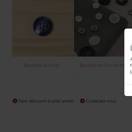
Boutons à trous
Bouton en bio-résine
p
Faire découvrir à un(e) ami(e)
Contactez-nous