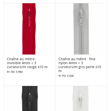
Chaîne au mètre :
Chaîne au mètre : fine
invisible 4mm + 3
nylon 4mm + 3
curseurs/m rouge x10 m
curseurs/m gris perle x10
m
91 INV 3 994
91 PO 3 028