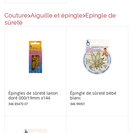
Couture
>
Aiguille et épingle
>
Epingle de
sûreté
Épingles de sûreté laiton
Épingle de sûreté bébé
doré 000/19mm x144
blanc
346 85470 07
346 99301