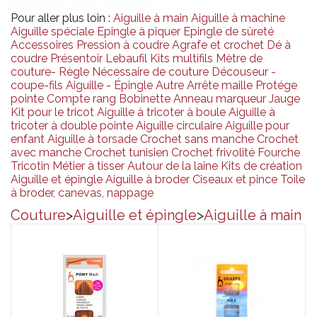
Pour aller plus loin :
Aiguille à main
Aiguille à machine
Aiguille spéciale
Epingle à piquer
Epingle de sûreté
Accessoires
Pression à coudre
Agrafe et crochet
Dé à
coudre
Présentoir Lebaufil
Kits multifils
Mètre de
couture- Règle
Nécessaire de couture
Découseur -
coupe-fils
Aiguille - Épingle
Autre
Arrête maille
Protége
pointe
Compte rang
Bobinette
Anneau marqueur
Jauge
Kit pour le tricot
Aiguille à tricoter à boule
Aiguille à
tricoter à double pointe
Aiguille circulaire
Aiguille pour
enfant
Aiguille à torsade
Crochet sans manche
Crochet
avec manche
Crochet tunisien
Crochet frivolité
Fourche
Tricotin
Métier à tisser
Autour de la laine
Kits de création
Aiguille et épingle
Aiguille à broder
Ciseaux et pince
Toile
à broder, canevas, nappage
Couture
>
Aiguille et épingle
>
Aiguille à main