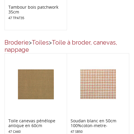
Tambour bois patchwork
35cm
47 TPAT35
Broderie
>
Toiles
>
Toile à broder, canevas,
nappage
Toile canevas pénélope
Soudan blanc en 50cm
antique en 60cm
100%coton-metre-
47 CA60
47 SB50