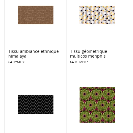
Tissu ambiance ethnique
Tissu géometrique
himalaya
multicos menphis
64 HYML08
64 MEMP07