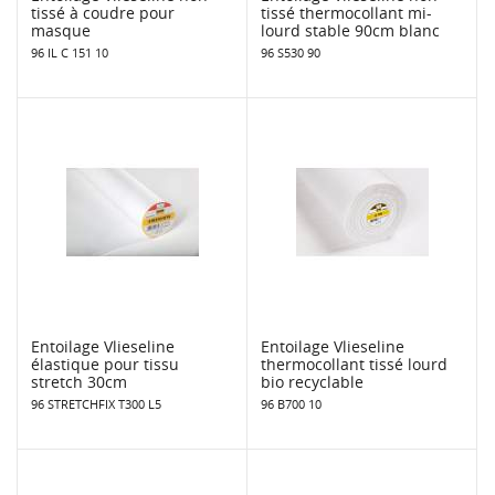
tissé à coudre pour
tissé thermocollant mi-
masque
lourd stable 90cm blanc
96 IL C 151 10
96 S530 90
Entoilage Vlieseline
Entoilage Vlieseline
élastique pour tissu
thermocollant tissé lourd
stretch 30cm
bio recyclable
96 STRETCHFIX T300 L5
96 B700 10