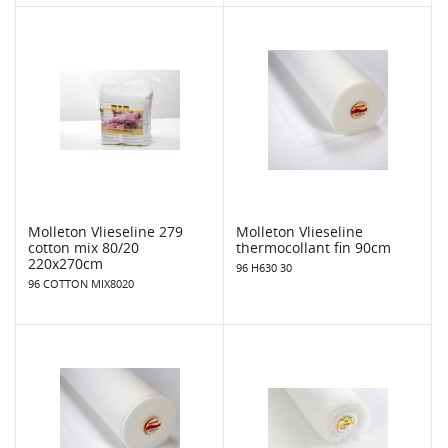
Molleton Vlieseline 279
Molleton Vlieseline
cotton mix 80/20
thermocollant fin 90cm
220x270cm
96 H630 30
96 COTTON MIX8020