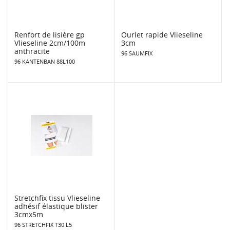
Renfort de lisière gp
Ourlet rapide Vlieseline
Vlieseline 2cm/100m
3cm
anthracite
96 SAUMFIX
96 KANTENBAN 88L100
Stretchfix tissu Vlieseline
adhésif élastique blister
3cmx5m
96 STRETCHFIX T30 L5