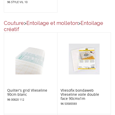
96 STYLE VIL 10
Couture
>
Entoilage et molleton
>
Entoilage
créatif
Quilter's grid Vlieseline
Vliesofix bondaweb
90cm blanc
Vlieseline voile double
face 90cmx1m
96 00820 112
96 53585593