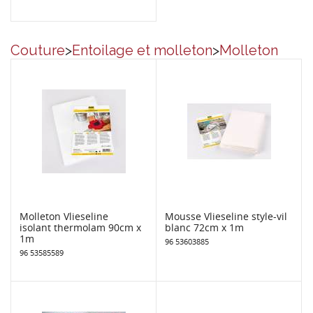
Couture
>
Entoilage et molleton
>
Molleton
Molleton Vlieseline
Mousse Vlieseline style-vil
isolant thermolam 90cm x
blanc 72cm x 1m
1m
96 53603885
96 53585589