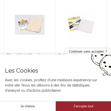
Continuer sans accepter
Décovil light Vlieseline
Pattemouille Vlieseline
beige 90cm x 1m
iron on 60cmx44cm
96 53603882
96 53619194
Les Cookies
Avec les cookies, profitez d'une meilleure expérience sur
notre site. Nous les utilisons à des fins de statistiques,
d'analyse ou d'actions publicitaires.
Je choisis
J'accepte tout