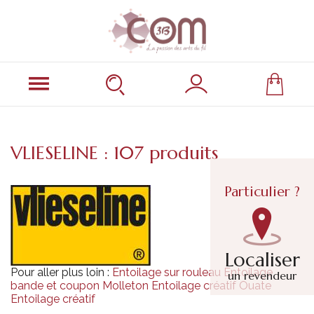
VLIESELINE : 107 produits
Particulier ?
Localiser
Pour aller plus loin :
Entoilage sur rouleau
Entoilage
un revendeur
bande et coupon
Molleton
Entoilage créatif
Ouate
Entoilage créatif