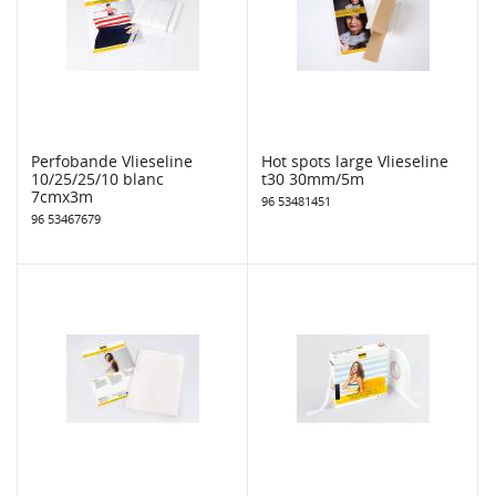
Perfobande Vlieseline
Hot spots large Vlieseline
10/25/25/10 blanc
t30 30mm/5m
7cmx3m
96 53481451
96 53467679