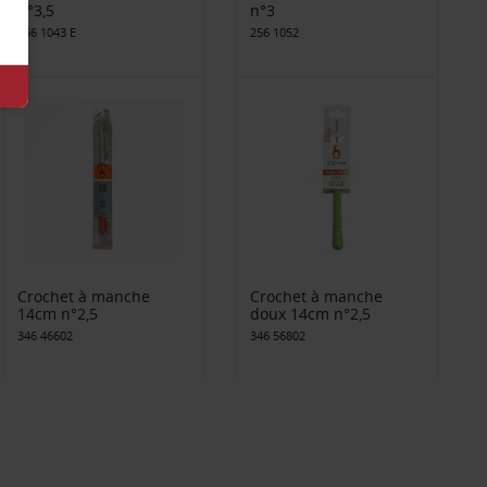
n°3,5
n°3
256 1043 E
256 1052
Crochet à manche
Crochet à manche
14cm n°2,5
doux 14cm n°2,5
346 46602
346 56802