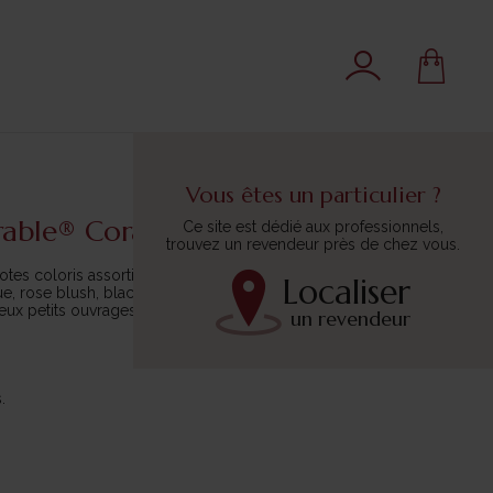
Vous êtes un particulier ?
rable® Coral mini de 20grs
Ce site est dédié aux professionnels,
trouvez un revendeur près de chez vous.
otes coloris assortis
Localiser
e, rose blush, black, ivory, light grey
eux petits ouvrages au crochet, par ex. l’amigurumi et de petits
un revendeur
.
.