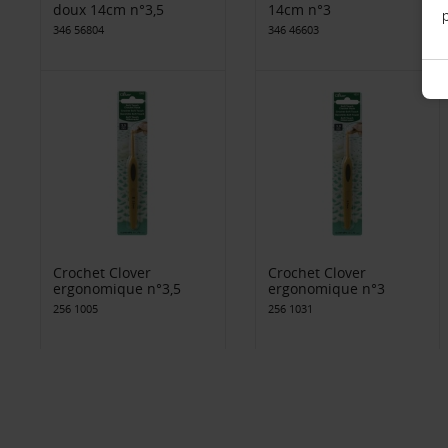
doux 14cm n°3,5
14cm n°3
p
346 56804
346 46603
Crochet Clover
Crochet Clover
ergonomique n°3,5
ergonomique n°3
256 1005
256 1031