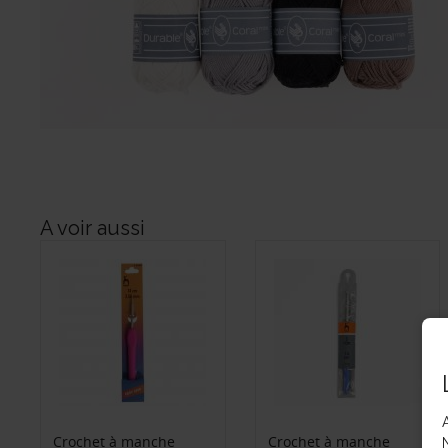
A voir aussi
Crochet à manche
Crochet à manche