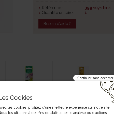
Référence :
399 1071 lot1
Quantité unitaire :
1
Besoin d'aide ?
Continuer sans accepter
Les Cookies
Avec les cookies, profitez d'une meilleure expérience sur notre site.
Crochet Clover amour
Crochet à manche
Nous les utilisons à des fins de statistiques, d'analyse ou d'actions