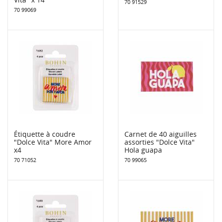
70 91529
70 99069
Étiquette à coudre
Carnet de 40 aiguilles
"Dolce Vita" More Amor
assorties "Dolce Vita"
x4
Hola guapa
70 71052
70 99065