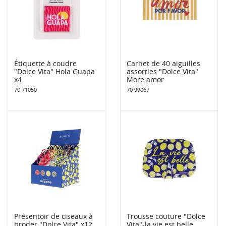
Étiquette à coudre
Carnet de 40 aiguilles
"Dolce Vita" Hola Guapa
assorties "Dolce Vita"
x4
More amor
70 71050
70 99067
Présentoir de ciseaux à
Trousse couture "Dolce
broder "Dolce Vita" x12
Vita"-la vie est belle