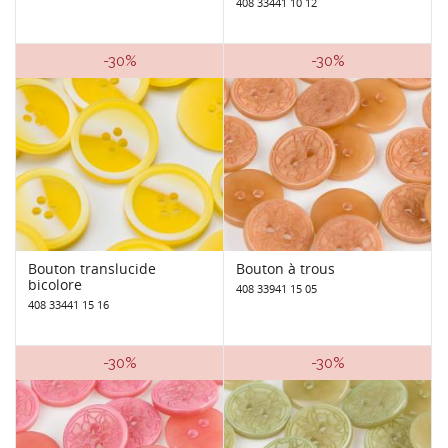
408 33441 10 12
-30%
-30%
Bouton translucide
Bouton à trous
bicolore
408 33941 15 05
408 33441 15 16
-30%
-30%