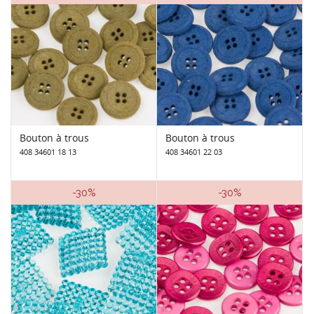
Bouton à trous
Bouton à trous
408 34601 18 13
408 34601 22 03
-30%
-30%