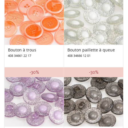
Bouton à trous
Bouton paillette à queue
408 34661 22 17
408 34666 12 01
-30%
-30%