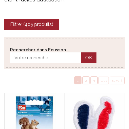
Filtrer (405 produits)
Rechercher dans Ecusson
OK
1
2
3
tous
suivant