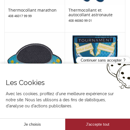
Thermocollant marathon
Thermocollant et
autocollant astronaute
408 46017 99 99
408 46060 99 01
Continuer sans accepter
Les Cookies
Avec les cookies, profitez d'une meilleure expérience sur
Thermocollant et
Thermocollant blason
notre site. Nous les utilisons à des fins de statistiques,
autocollant soucoupe
408 46139 99 99
d'analyse ou d'actions publicitaires.
volante
408 46071 99 99
Je choisis
J'accepte tout