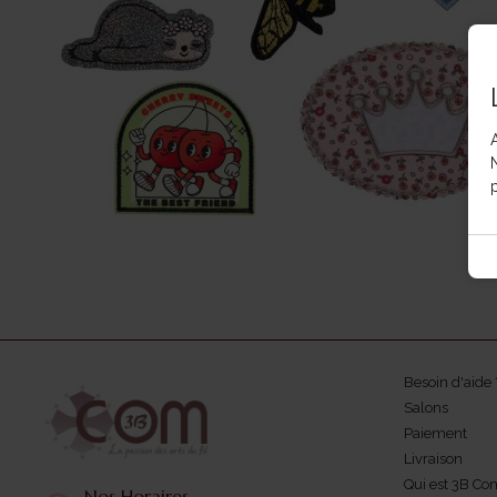
p
Besoin d'aide 
Salons
Paiement
Livraison
Qui est 3B Co
Nos Horaires