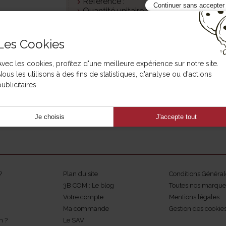
Référence :
399 T24
Continuer sans accepter
Quantité unitaire :
1
Thème :
Assortiment
Les Cookies
Besoin d'aide ?
Avec les cookies, profitez d'une meilleure expérience sur notre site.
Nous les utilisons à des fins de statistiques, d'analyse ou d'actions
ublicitaires.
Je choisis
J'accepte tout
?
Plan du site
Conditions Général
3B COM : Le blog
Toutes nos marque
Votre compte
Mentions légales
Ma commande
Gestion des cookie
m ?
Le SAV